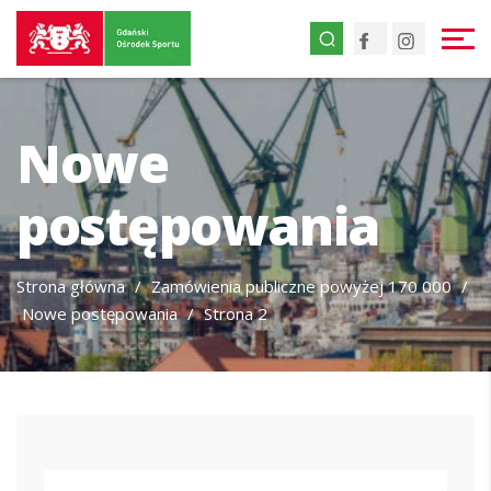
Przejdź
Przejdź
Facebook
Instagr
do
do
treści
strony
głównej
Nowe
postępowania
Strona główna
/
Zamówienia publiczne powyżej 170 000
/
Nowe postępowania
/
Strona 2