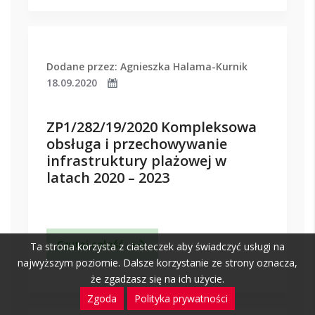
Dodane przez: Agnieszka Halama-Kurnik
18.09.2020
ZP1/282/19/2020 Kompleksowa
obsługa i przechowywanie
infrastruktury plażowej w
latach 2020 – 2023
Czytaj całość
Ta strona korzysta z ciasteczek aby świadczyć usługi na
najwyższym poziomie. Dalsze korzystanie ze strony oznacza,
że zgadzasz się na ich użycie.
Zgoda
Polityka prywatności