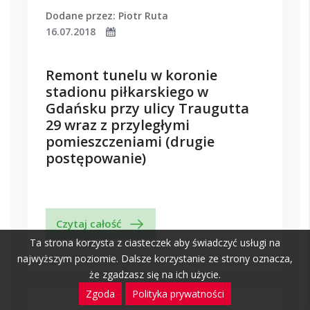
Dodane przez: Piotr Ruta
16.07.2018
Remont tunelu w koronie
stadionu piłkarskiego w
Gdańsku przy ulicy Traugutta
29 wraz z przyległymi
pomieszczeniami (drugie
postępowanie)
Czytaj całość
Ta strona korzysta z ciasteczek aby świadczyć usługi na
najwyższym poziomie. Dalsze korzystanie ze strony oznacza,
że zgadzasz się na ich użycie.
Zgoda
Polityka prywatności