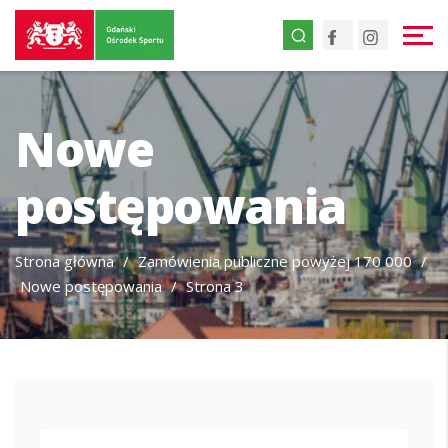
Przejdź
Przejdź
Facebook
Instagr
do
do
treści
strony
głównej
Nowe
postępowania
Strona główna
/
Zamówienia publiczne powyżej 170 000
/
Nowe postępowania
/
Strona 3