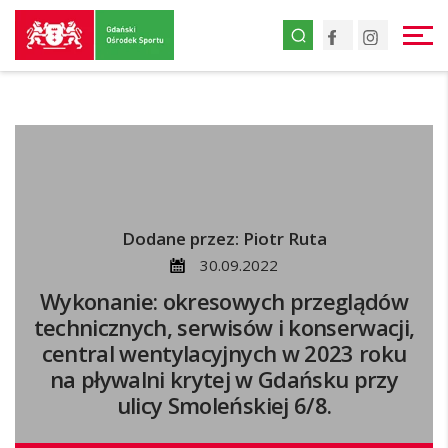
Przejdź
Facebook
Instagr
do
strony
głównej
Przejdź
do
treści
Dodane przez: Piotr Ruta
30.09.2022
Wykonanie: okresowych przeglądów
technicznych, serwisów i konserwacji,
central wentylacyjnych w 2023 roku
na pływalni krytej w Gdańsku przy
ulicy Smoleńskiej 6/8.