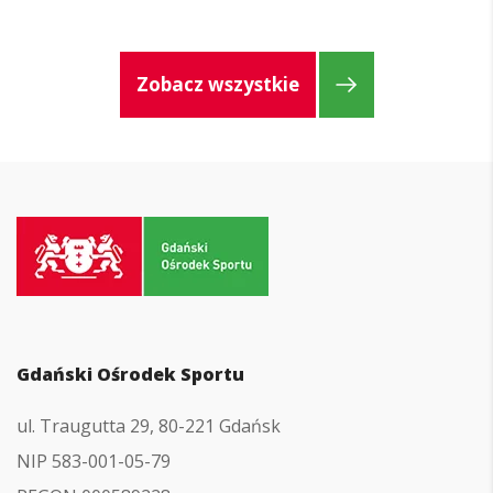
Zobacz wszystkie
Przejdź
do
strony
głównej
Gdański Ośrodek Sportu
ul. Traugutta 29, 80-221 Gdańsk
NIP 583-001-05-79