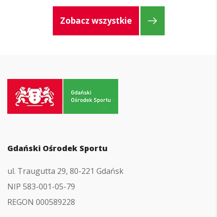
Zobacz wszystkie
Przejdź
do
strony
głównej
Gdański Ośrodek Sportu
ul. Traugutta 29, 80-221 Gdańsk
NIP 583-001-05-79
REGON 000589228