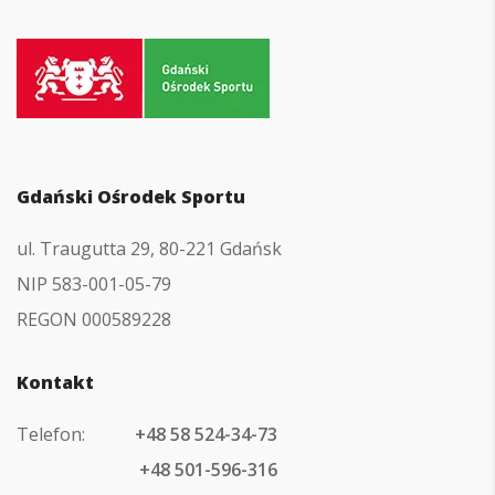
Przejdź
do
strony
głównej
Gdański Ośrodek Sportu
ul. Traugutta 29, 80-221 Gdańsk
NIP 583-001-05-79
REGON 000589228
Kontakt
Telefon:
+48 58 524-34-73
+48 501-596-316