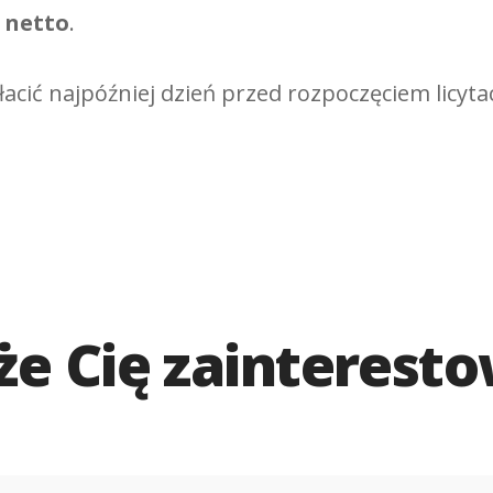
 netto
.
acić najpóźniej dzień przed rozpoczęciem licyta
e Cię zainterest