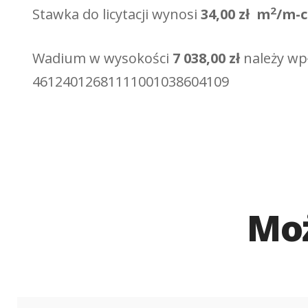
2
Stawka do licytacji wynosi
34,00 zł
m
/m-c
Wadium w wysokości
7 038,00 zł
należy wpł
46124012681111001038604109
Moż