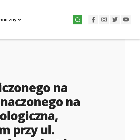
hniczny
Facebook
Instagram
Twitter
You
iczonego na
znaczonego na
ologiczna,
m przy ul.