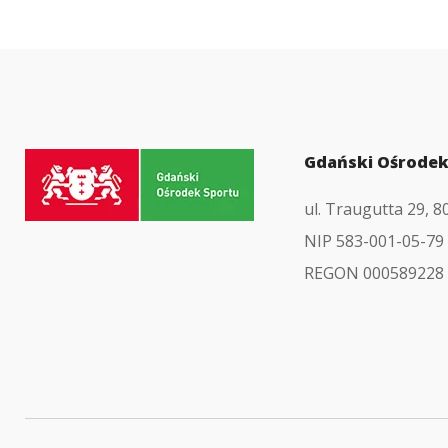
Przejdź
Gdański Ośrodek
do
ul. Traugutta 29, 
strony
NIP 583-001-05-79
głównej
REGON 000589228