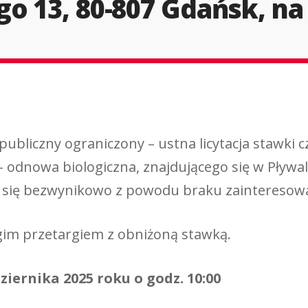
o 13, 80-807 Gdańsk, na 
wania
e postępowania
publiczny ograniczony – ustna licytacja stawki
odnowa biologiczna, znajdującego się w Pływaln
ył się bezwynikowo z powodu braku zainteresow
ugim przetargiem z obniżoną stawką.
ziernika 2025 roku
o godz. 10:00