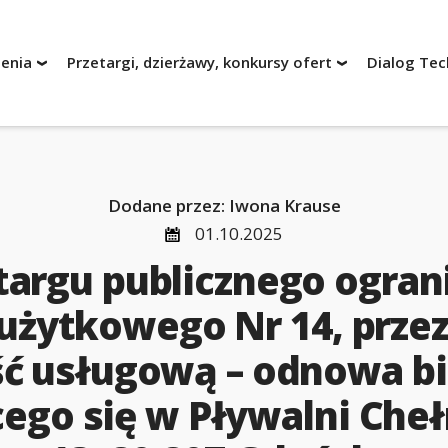
enia
Przetargi, dzierżawy, konkursy ofert
Dialog Tec
Dodane przez: Iwona Krause
01.10.2025
wania
targu publicznego ogran
e postępowania
 użytkowego Nr 14, prze
ść usługową – odnowa bi
wania
ego się w Pływalni Cheł
e postępowania