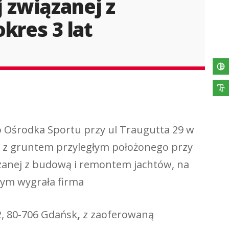
 związanej z
kres 3 lat
o Ośrodka Sportu przy ul Traugutta 29 w
z z gruntem przyległym położonego przy
ązanej z budową i remontem jachtów, na
łym wygrała firma
12, 80-706 Gdańsk
,
z zaoferowaną