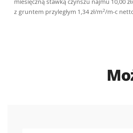
miesięczną stawką czynszu najmu 10,00 z
2
z gruntem przyległym 1,34 zł/m
/m-c nett
Moż