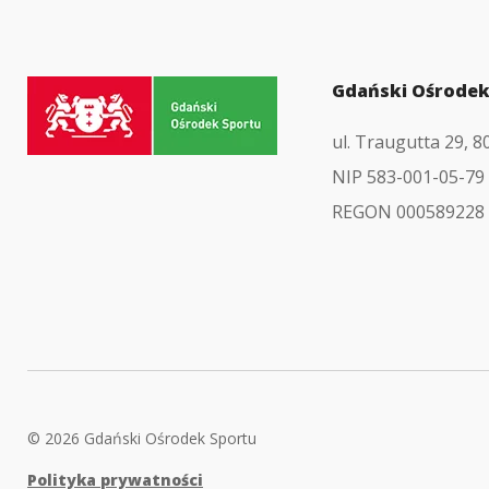
Przejdź
Gdański Ośrodek
do
ul. Traugutta 29, 
strony
NIP 583-001-05-79
głównej
REGON 000589228
© 2026 Gdański Ośrodek Sportu
Polityka prywatności