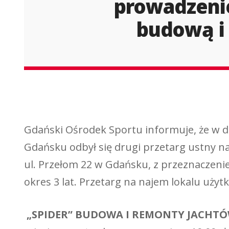
prowadzenie
budową i 
Nowe postępo
Rozstrzygnięt
Gdański Ośrodek Sportu informuje, że w d
Gdańsku odbył się drugi przetarg ustny 
ul. Przełom 22 w Gdańsku, z przeznaczeni
okres 3 lat. Przetarg na najem lokalu uż
„SPIDER” BUDOWA I REMONTY JACHT