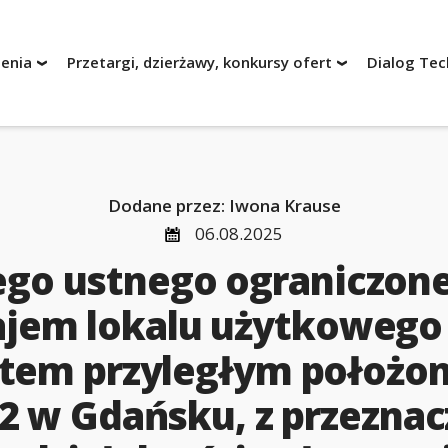
enia
Przetargi, dzierżawy, konkursy ofert
Dialog Tec
Dodane przez: Iwona Krause
06.08.2025
wania
ego ustnego ograniczone
e postępowania
ajem lokalu użytkowego 
ntem przyległym położone
wania
2 w Gdańsku, z przezna
e postępowania