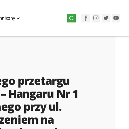
hniczny
Facebook
Instagram
Twitter
You
go przetargu
– Hangaru Nr 1
go przy ul.
czeniem na