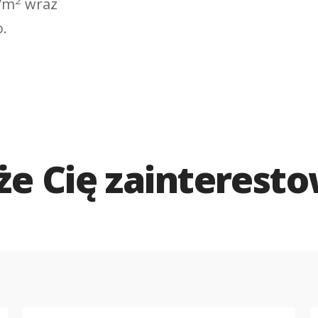
ł/m
wraz
o.
e Cię zainterest