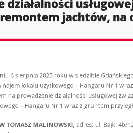
 działalności usługowej
remontem jachtów, na o
wania
e postępowania
niu 6 sierpnia 2025 roku w siedzibie Gdańskieg
na najem lokalu użytkowego – Hangaru Nr 1 wra
em na prowadzenie działalności usługowej zwi
ytkowego – Hangaru Nr 1 wraz z gruntem przyleg
ÓW TOMASZ MALINOWSKI,
adres: ul. Bajki 4b/
2