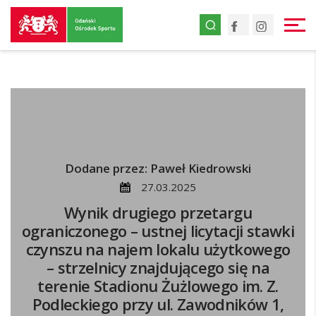
Przejdź
Facebook
Instagr
do
strony
głównej
Przejdź
do
treści
Dodane przez: Paweł Kiedrowski
27.03.2025
Wynik drugiego przetargu
ograniczonego – ustnej licytacji stawki
czynszu na najem lokalu użytkowego
– strzelnicy znajdującego się na
terenie Stadionu Żużlowego im. Z.
Podleckiego przy ul. Zawodników 1,