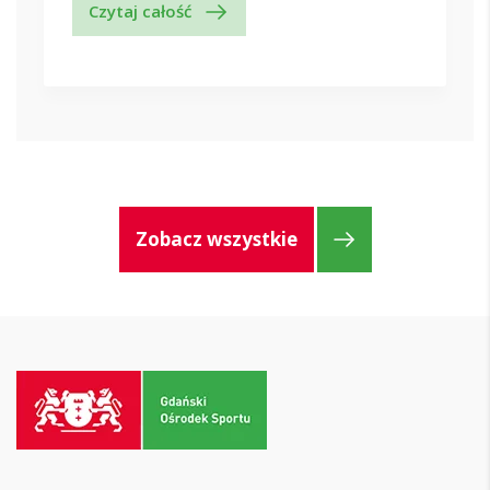
Czytaj całość
Zobacz wszystkie
Przejdź
do
strony
głównej