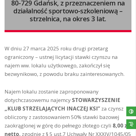
80-729 Gdańsk, z przeznaczeniem na
działalność sportowo-szkoleniową –
strzelnica, na okres 3 lat.
W dniu 27 marca 2025 roku drugi przetarg
ograniczony – ustnej licytacji stawki czynszu na
najem ww. lokalu użytkowego, zakończył się
bezwynikowo, z powodu braku zainteresowanych.
Najem lokalu zostanie zaproponowany
dotychczasowemu najemcy
STOWARZYSZENIE
„KLUB STRZELAJĄCYCH INACZEJ KSI”
za czynsz
obliczony z zastosowaniem 50% stawki bazowej
zaokrąglonej w górę do pełnego złotego czyli
8,00 zł
netto,
zgodnie z § 5 ust.7 Uchwały Nr XXXIV/1045/05