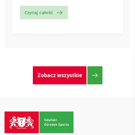
Czytaj całość
Zobacz wszystkie
Przejdź
do
strony