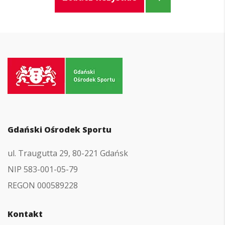
Przejdź
do
strony
głównej
Gdański Ośrodek Sportu
ul. Traugutta 29, 80-221 Gdańsk
NIP 583-001-05-79
REGON 000589228
Kontakt