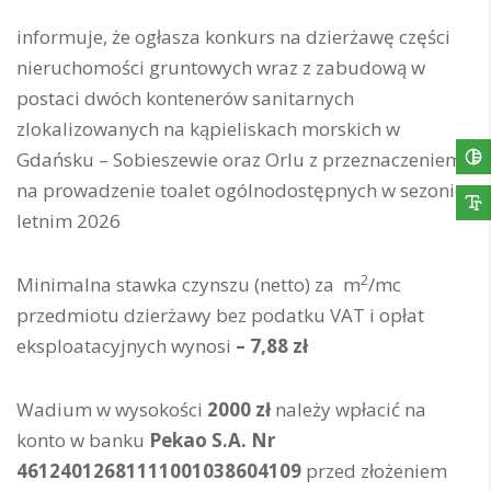
informuje, że ogłasza konkurs na dzierżawę części
nieruchomości gruntowych wraz z zabudową w
postaci dwóch kontenerów sanitarnych
zlokalizowanych na kąpieliskach morskich w
Gdańsku – Sobieszewie oraz Orlu z przeznaczeniem
na prowadzenie toalet ogólnodostępnych w sezonie
letnim 2026
2
Minimalna stawka czynszu (netto) za m
/mc
przedmiotu dzierżawy bez podatku VAT i opłat
eksploatacyjnych wynosi
– 7,88 zł
Wadium w wysokości
2000 zł
należy wpłacić na
konto w banku
Pekao S.A. Nr
46124012681111001038604109
przed złożeniem