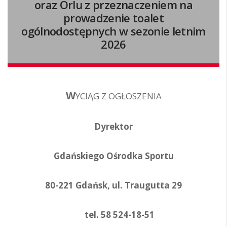
oraz Orlu z przeznaczeniem na
prowadzenie toalet
ogólnodostępnych w sezonie letnim
2026
W
YCIĄG Z OGŁOSZENIA
Dyrektor
Gdańskiego Ośrodka Sportu
80-221 Gdańsk, ul. Traugutta 29
tel. 58 524-18-51