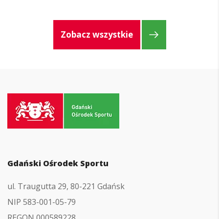
Zobacz wszystkie
Przejdź
do
strony
głównej
Gdański Ośrodek Sportu
ul. Traugutta 29, 80-221 Gdańsk
NIP 583-001-05-79
REGON 000589228