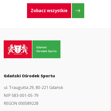
Zobacz wszystkie
Przejdź
do
strony
głównej
Gdański Ośrodek Sportu
ul. Traugutta 29, 80-221 Gdańsk
NIP 583-001-05-79
REGON 000589228