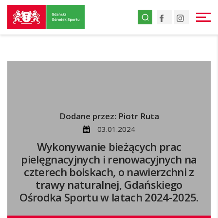
Przejdź
Facebook
Instagr
do
strony
głównej
Przejdź
do
treści
Dodane przez: Piotr Ruta
03.01.2024
Wykonywanie bieżących prac
pielęgnacyjnych i renowacyjnych na
czterech boiskach, o nawierzchni z
trawy naturalnej, Gdańskiego
Ośrodka Sportu w latach 2024-2025.