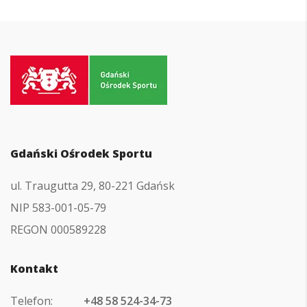
Przejdź
do
strony
głównej
Gdański Ośrodek Sportu
ul. Traugutta 29, 80-221 Gdańsk
NIP 583-001-05-79
REGON 000589228
Kontakt
Telefon:
+48 58 524-34-73