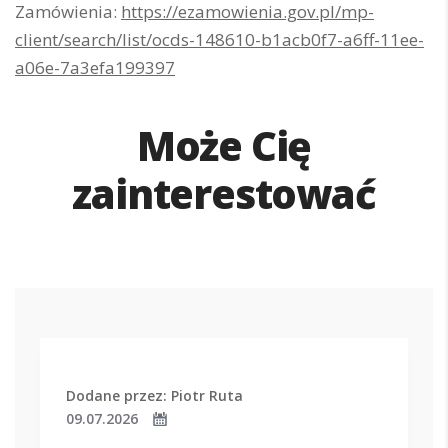
Zamówienia:
https://ezamowienia.gov.pl/mp-
client/search/list/ocds-148610-b1acb0f7-a6ff-11ee-
a06e-7a3efa199397
Może Cię
zainterestować
Dodane przez: Piotr Ruta
09.07.2026