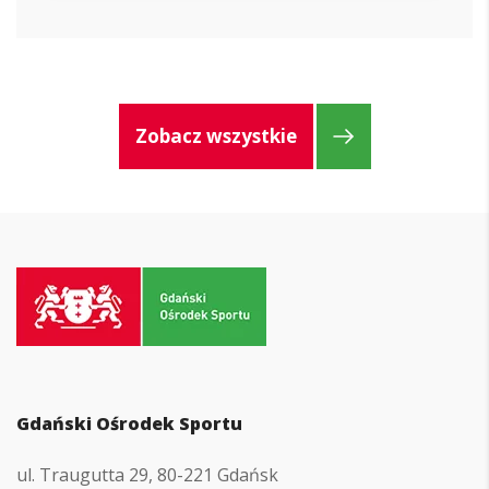
Zobacz wszystkie
Przejdź
do
strony
głównej
Gdański Ośrodek Sportu
ul. Traugutta 29, 80-221 Gdańsk