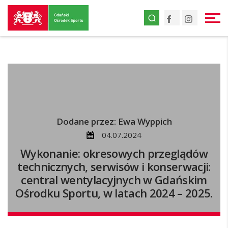
Przejdź
Facebook
Instagr
do
strony
głównej
Przejdź
do
treści
Dodane przez: Ewa Wyppich
04.07.2024
Wykonanie: okresowych przeglądów
technicznych, serwisów i konserwacji:
central wentylacyjnych w Gdańskim
Ośrodku Sportu, w latach 2024 – 2025.