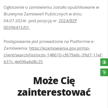
Ogłoszenie o zamówieniu zostało opublikowane w
Biuletynie Zamówień Publicznych w dniu
04.07.2024r. pod pozycją nr:
2024/BZP
00396415/01
Postępowanie jest prowadzone na Platformie e-
Zamówienia:
https://ezamowienia.gov.pl/mp-
client/search/list/ocds-148610-cf679a6c-39d7-11ef-
b37c-4e696a6d8c25
Może Cię
zainterestować