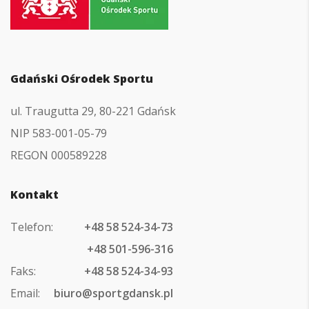
do
strony
głównej
Gdański Ośrodek Sportu
ul. Traugutta 29, 80-221 Gdańsk
NIP 583-001-05-79
REGON 000589228
Kontakt
Telefon:
+48 58 524-34-73
+48 501-596-316
Faks:
+48 58 524-34-93
Email:
biuro@sportgdansk.pl