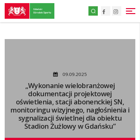
Przejdź
Facebook
Instagr
do
strony
głównej
Przejdź
do
treści
09.09.2025
„Wykonanie wielobranżowej
dokumentacji projektowej
oświetlenia, stacji abonenckiej SN,
monitoringu wizyjnego, nagłośnienia i
sygnalizacji świetlnej dla obiektu
Stadion Żużlowy w Gdańsku”