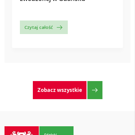
Czytaj całość
Zobacz wszystkie
Przejdź