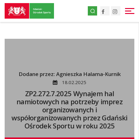
Przejdź
Facebook
Instagr
do
strony
głównej
Przejdź
do
treści
Dodane przez: Agnieszka Halama-Kurnik
18.02.2025
ZP2.272.7.2025 Wynajem hal
namiotowych na potrzeby imprez
organizowanych i
współorganizowanych przez Gdański
Ośrodek Sportu w roku 2025