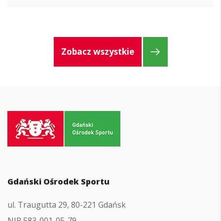
Zobacz wszystkie
Przejdź
do
strony
głównej
Gdański Ośrodek Sportu
ul. Traugutta 29, 80-221 Gdańsk
NIP 583-001-05-79