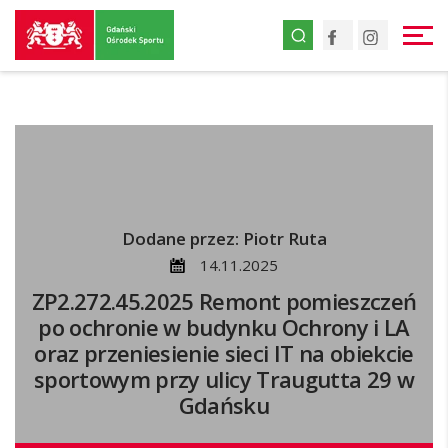
Przejdź
Facebook
Instagr
do
strony
głównej
Przejdź
do
treści
Dodane przez: Piotr Ruta
14.11.2025
ZP2.272.45.2025 Remont pomieszczeń
po ochronie w budynku Ochrony i LA
oraz przeniesienie sieci IT na obiekcie
sportowym przy ulicy Traugutta 29 w
Gdańsku