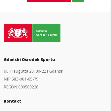
Przejdź
do
strony
głównej
Gdański Ośrodek Sportu
ul. Traugutta 29, 80-221 Gdańsk
NIP 583-001-05-79
REGON 000589228
Kontakt