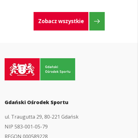
Zobacz wszystkie
Przejdź
do
strony
głównej
Gdański Ośrodek Sportu
ul. Traugutta 29, 80-221 Gdańsk
NIP 583-001-05-79
REGON 000589228