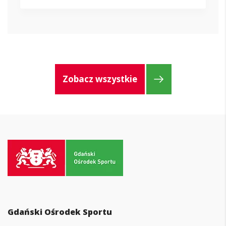
Zobacz wszystkie
Przejdź
do
strony
głównej
Gdański Ośrodek Sportu