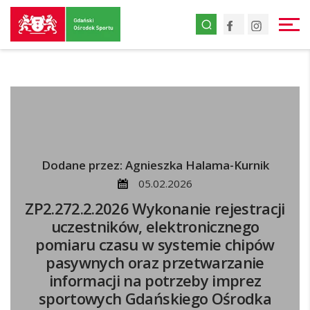
Przejdź
Facebook
Instagr
do
strony
głównej
Przejdź
do
treści
Dodane przez: Agnieszka Halama-Kurnik
05.02.2026
ZP2.272.2.2026 Wykonanie rejestracji
uczestników, elektronicznego
pomiaru czasu w systemie chipów
pasywnych oraz przetwarzanie
informacji na potrzeby imprez
sportowych Gdańskiego Ośrodka