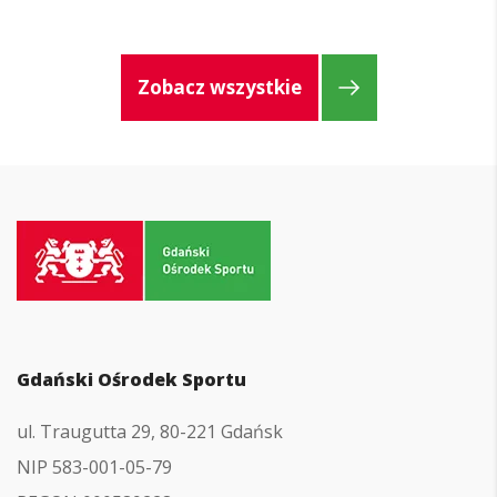
Zobacz wszystkie
Przejdź
do
strony
głównej
Gdański Ośrodek Sportu
ul. Traugutta 29, 80-221 Gdańsk
NIP 583-001-05-79