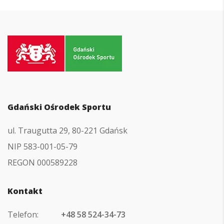
Przejdź
do
strony
głównej
Gdański Ośrodek Sportu
ul. Traugutta 29, 80-221 Gdańsk
NIP 583-001-05-79
REGON 000589228
Kontakt
Telefon:
+48 58 524-34-73