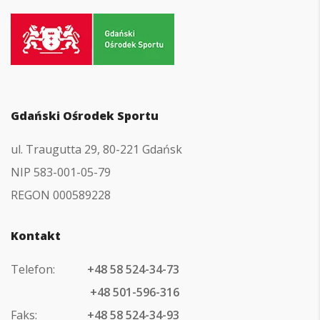
Przejdź
do
strony
głównej
Gdański Ośrodek Sportu
ul. Traugutta 29, 80-221 Gdańsk
NIP 583-001-05-79
REGON 000589228
Kontakt
Telefon:
+48 58 524-34-73
+48 501-596-316
Faks:
+48 58 524-34-93